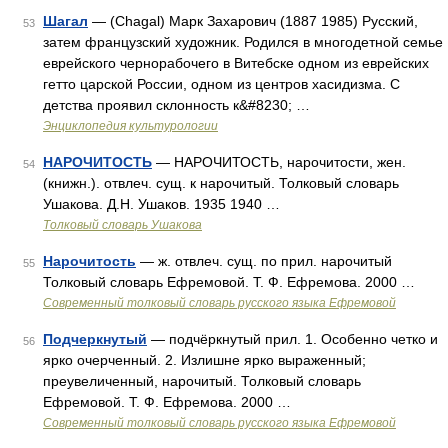
Шагал
— (Chagal) Марк Захарович (1887 1985) Русский,
53
затем французский художник. Родился в многодетной семье
еврейского чернорабочего в Витебске одном из еврейских
гетто царской России, одном из центров хасидизма. С
детства проявил склонность к&#8230; …
Энциклопедия культурологии
НАРОЧИТОСТЬ
— НАРОЧИТОСТЬ, нарочитости, жен.
54
(книжн.). отвлеч. сущ. к нарочитый. Толковый словарь
Ушакова. Д.Н. Ушаков. 1935 1940 …
Толковый словарь Ушакова
Нарочитость
— ж. отвлеч. сущ. по прил. нарочитый
55
Толковый словарь Ефремовой. Т. Ф. Ефремова. 2000 …
Современный толковый словарь русского языка Ефремовой
Подчеркнутый
— подчёркнутый прил. 1. Особенно четко и
56
ярко очерченный. 2. Излишне ярко выраженный;
преувеличенный, нарочитый. Толковый словарь
Ефремовой. Т. Ф. Ефремова. 2000 …
Современный толковый словарь русского языка Ефремовой