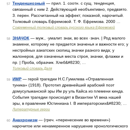
Тенденциозный
— прил. 1. соотн. с сущ. тенденция,
57
связанный с ним 2. Действующий необъективно, предвзято.
3. перен. Рассчитанный на эффект; показной, нарочитый.
Толковый словарь Ефремовой. Т. Ф. Ефремова. 2000 …
Современный толковый словарь русского языка Ефремовой
ЗНАЧОК
— муж., ·умалит. знак, во всех ·знач. | Род малого
58
знамени, которому не придается значенья и важности его; у
нестройных азиатских скопищ значки разного вида; у
жалонеров, для означенья места строя, значки, флажки и
пр. | Проба, образчик. Хлеб&#8230; …
Толковый словарь Даля
ИМР
— герой трагедии Н.С.Гумилева «Отравленная
59
туника» (1918). Прототип древнейший арабский поэт
домусульманской эры Им ру уль Кайса из племени кинда.
События трагедии происходят в Византии VI века нашей
эры, в правление Юстиниана I. В императорских&#8230; …
Литературные герои
Анахронизм
— (греч. «перенесение во времени»)
60
нарочитое или ненамеренное нарушение хронологического