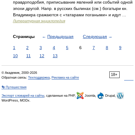
правдоподобия, приписывание явлений или событий одной
эпохи другой. Напр. в русских былинах (см.) богатыри кн.
Владимира сражаются с «татарами погаными» и идут …
Литературная энциклопедия
Страницы
←
Предыдущая
Следующая
→
1
2
3
4
5
6
7
8
9
10
11
12
13
© Академик, 2000-2026
18+
Обратная связь:
Техподдержка
,
Реклама на сайте
👣 Путешествия
Экспорт словарей на сайты
, сделанные на PHP,
Joomla,
Drupal,
WordPress, MODx.