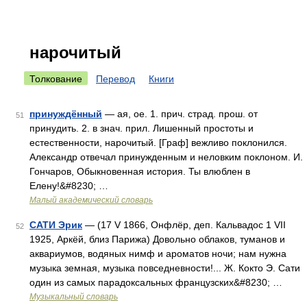
нарочитый
Толкование
Перевод
Книги
принуждённый
— ая, ое. 1. прич. страд. прош. от
51
принудить. 2. в знач. прил. Лишенный простоты и
естественности, нарочитый. [Граф] вежливо поклонился.
Александр отвечал принужденным и неловким поклоном. И.
Гончаров, Обыкновенная история. Ты влюблен в
Елену!&#8230; …
Малый академический словарь
САТИ Эрик
— (17 V 1866, Онфлёр, деп. Кальвадос 1 VII
52
1925, Аркёй, близ Парижа) Довольно облаков, туманов и
аквариумов, водяных нимф и ароматов ночи; нам нужна
музыка земная, музыка повседневности!... Ж. Кокто Э. Сати
один из самых парадоксальных французских&#8230; …
Музыкальный словарь